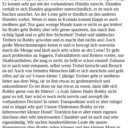
Er kommt sehr gut mit der vorhandenen Hündin zurecht. Draußen
verhält er sich Hunden gegenüber unterschiedlich, er ist noch ein
bischen unsicher. An der Leine geht er friedlich an den anderen
Hunden vorbei. Wenn er dann in Kontakt kommt klappt es auch
meißtens gut! Nur ganz wenige Hunde kann er nicht so gut leiden!
Im Rudel geht Bobby aber sehr gerne spazieren, das mach ihm
richtig Spaß und es gibt ihm Sicherheit! Trubel und städtisches
Treiben ist Bobby gewohnt und es macht ihm nichts aus! Auch
große Menschenmengen kennt er und er bewegt sich souverän
durch die Menge und läuft auch sehr schön an der Leine! Er geht
auch problemlos an Joggern, Fahradfahrern und Reitern vorbei, nur
Skatboardfahrer, die mag er nicht, da bellt er schon einmal! Zuhause
ist er auch total entspannt, selbst wenn Trubel herrscht und Besuch
da ist! Auch von fremden Menschen läßt er sich streicheln und geht
offen auf sie zu! Unsere kleine 1 jährige Tochter geht er meißtens
lieber aus dem Weg, sie ist ihm etwas zu grobmotorisch und
unkoordiniert! Es sei denn sie hat etwas zu essen, dann läßt sich
Bobby gerne von ihr füttern! :-) Auto fahren findet Bobby nicht
ganz so toll, hier wird er noch recht nervös und zerrupft die
vorhandenen Decken! In seiner Transportkiste wird er aber ruhiger
und es klappt sehr gut! Unsere Fledermaus Bobby ist ein
liebenswerter kleiner Hund! Trotzdem hat er aber einen eigenen
durchaus aber sehr interessanten Charakter und ist auch mal sehr
eigenständig. Wir suchen hundeerfahrene Leute die unsere
Begeisterung über Bobby teilen können und den kleinen Mann in