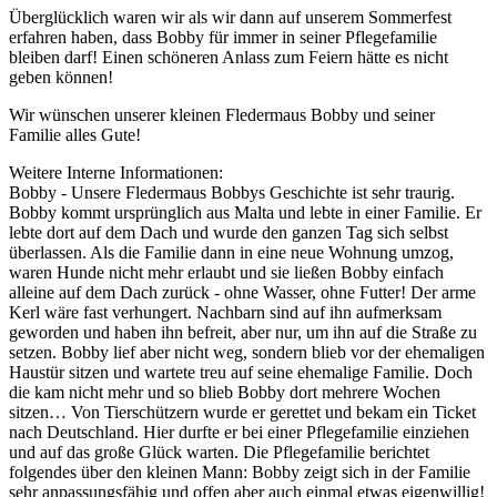
Überglücklich waren wir als wir dann auf unserem Sommerfest
erfahren haben, dass Bobby für immer in seiner Pflegefamilie
bleiben darf! Einen schöneren Anlass zum Feiern hätte es nicht
geben können!
Wir wünschen unserer kleinen Fledermaus Bobby und seiner
Familie alles Gute!
Weitere Interne Informationen:
Bobby - Unsere Fledermaus Bobbys Geschichte ist sehr traurig.
Bobby kommt ursprünglich aus Malta und lebte in einer Familie. Er
lebte dort auf dem Dach und wurde den ganzen Tag sich selbst
überlassen. Als die Familie dann in eine neue Wohnung umzog,
waren Hunde nicht mehr erlaubt und sie ließen Bobby einfach
alleine auf dem Dach zurück - ohne Wasser, ohne Futter! Der arme
Kerl wäre fast verhungert. Nachbarn sind auf ihn aufmerksam
geworden und haben ihn befreit, aber nur, um ihn auf die Straße zu
setzen. Bobby lief aber nicht weg, sondern blieb vor der ehemaligen
Haustür sitzen und wartete treu auf seine ehemalige Familie. Doch
die kam nicht mehr und so blieb Bobby dort mehrere Wochen
sitzen… Von Tierschützern wurde er gerettet und bekam ein Ticket
nach Deutschland. Hier durfte er bei einer Pflegefamilie einziehen
und auf das große Glück warten. Die Pflegefamilie berichtet
folgendes über den kleinen Mann: Bobby zeigt sich in der Familie
sehr anpassungsfähig und offen aber auch einmal etwas eigenwillig!