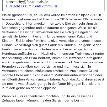
biancatichy@for-animals.de
Hier geht es zum Kontaktformular
Eloise (genannt Eloi, ca. 50 cm) wurde im ersten Halbjahr 2016 in
Rumänien geboren und lebt seit Ende 2016 bei einer Pflegefamilie
in Deutschland. Hier angekommen zeigte Eloi sich sehr ängstlich
Menschen gegenüber und es dauerte eine ganze Weile, bis sie
Vertrauen gefasst hat. Inzwischen hat sie sich gut eingelebt und
genießt ihr Leben mit einem Hundekumpel, einer Katze und
Kindern. Eloi ist eine fröhliche, aktive, verspielte und verschmuste
Hündin.
Sie verträgt sich gut mit anderen Hunden und genießt den
Freilauf im eingezäunten Garten bzw. auf einer eingezäunten
Hundeauslauffläche sehr. Nach einer intensiven Trainingszeit (unter
der Anleitung von Frida Bertram) nimmt Eloi inzwischen erfolgreich
am Anfängertraining in einem Hundeverein teil. Nach wie vor ist sie
Fremden gegenüber sehr vorsichtig und man muss sich ihr
Vertrauen erst einmal einfühlsam erarbeiten. Aus diesem Grund
möchte Eloise auch nicht in einem Mehrfamilienhaus wohnen oder
mit öffentlichen Verkehrsmitteln fahren. Auch das Autofahren stresst
sie noch etwas. Spaziergänge in der Natur hingegen liebt sie und
läuft dort gerne an der Schleppleine.
Wenn Sie Eloi kennenlernen möchten und ihr ein passendes
Zuhause bieten
können, melden Sie sich gerne bei mir