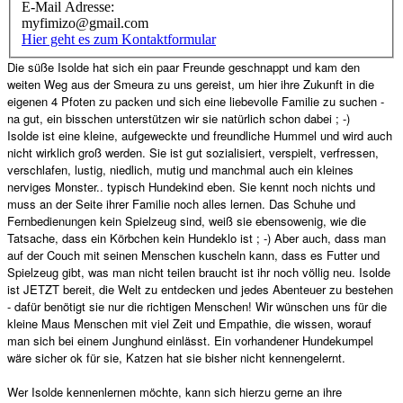
E-Mail Adresse:
myfimizo@gmail.com
Hier geht es zum Kontaktformular
Die süße Isolde hat sich ein paar Freunde geschnappt und kam den
weiten Weg aus der Smeura zu uns gereist, um hier ihre Zukunft in die
eigenen 4 Pfoten zu packen und sich eine liebevolle Familie zu suchen -
na gut, ein bisschen unterstützen wir sie natürlich schon dabei ; -)
Isolde ist eine kleine, aufgeweckte und freundliche Hummel und wird auch
nicht wirklich groß werden. Sie ist gut sozialisiert, verspielt, verfressen,
verschlafen, lustig, niedlich, mutig und manchmal auch ein kleines
nerviges Monster.. typisch Hundekind eben. Sie kennt noch nichts und
muss an der Seite ihrer Familie noch alles lernen. Das Schuhe und
Fernbedienungen kein Spielzeug sind, weiß sie ebensowenig, wie die
Tatsache, dass ein Körbchen kein Hundeklo ist ; -) Aber auch, dass man
auf der Couch mit seinen Menschen kuscheln kann, dass es Futter und
Spielzeug gibt, was man nicht teilen braucht ist ihr noch völlig neu. Isolde
ist JETZT bereit, die Welt zu entdecken und jedes Abenteuer zu bestehen
- dafür benötigt sie nur die richtigen Menschen! Wir wünschen uns für die
kleine Maus Menschen mit viel Zeit und Empathie, die wissen, worauf
man sich bei einem Junghund einlässt. Ein vorhandener Hundekumpel
wäre sicher ok für sie, Katzen hat sie bisher nicht kennengelernt.
Wer Isolde kennenlernen möchte, kann sich hierzu gerne an ihre