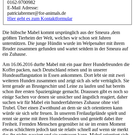
0162-9700982
E-Mail Adresse:
patriciabremer@for-animals.de
Hier geht es zum Kontaktformular
Die hübsche Mabel kommt ursprünglich aus der Smeura ,dem
größten Tierheim der Welt, welches wir schon seit Jahren
unterstützen. Die junge Hündin wurde im Welpenalter mit ihrem
Bruder zusammen gefunden und wartet seitdem in der Smeura auf
ein Zuhause.
Am 16.06.2016 durfte Mabel mit ein paar ihrer Hundefreunden die
Koffer packen, nach Deutschland reisen und in unserer
Hundeauffangstation in Essen ankommen. Dort lebt sie mit zwei
weiteren Hunden zusammen und zeigt sich als sehr verträglich. Sie
lernt gerade an Brustgeschirr und Leine zu laufen und hat bereits
schon ihre ersten Spaziergänge gemacht. Draussen gibt es noch so
einige Sachen vor denen sie unsicher und ängstlich reagiert, daher
suchen wir für Mabel ein hundeerfahrenes Zuhause ohne viel
Trubel. Über einen Zweithund an dem sie sich orientieren kann
würde sie sich sehr freuen. In unserem Freilaufgelände spielt und
rennt sie gerne mit ihren Hundefreunden und genießt dabei ihre
Freiheit. Fremden Menschen gegenüber ist sie im ersten Moment
etwas schüchtern jedoch taut sie relativ schnell auf wenn sie merkt
das ihr nichts passiert und sie vertrauen kann. Mabel orientiert sich