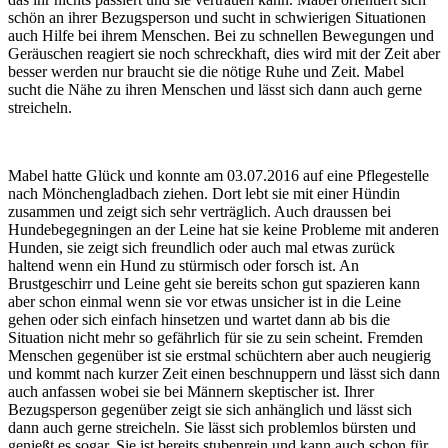
schön an ihrer Bezugsperson und sucht in schwierigen Situationen
auch Hilfe bei ihrem Menschen. Bei zu schnellen Bewegungen und
Geräuschen reagiert sie noch schreckhaft, dies wird mit der Zeit aber
besser werden nur braucht sie die nötige Ruhe und Zeit. Mabel
sucht die Nähe zu ihren Menschen und lässt sich dann auch gerne
streicheln.
Mabel hatte Glück und konnte am 03.07.2016 auf eine Pflegestelle
nach Mönchengladbach ziehen. Dort lebt sie mit einer Hündin
zusammen und zeigt sich sehr verträglich. Auch draussen bei
Hundebegegningen an der Leine hat sie keine Probleme mit anderen
Hunden, sie zeigt sich freundlich oder auch mal etwas zurück
haltend wenn ein Hund zu stürmisch oder forsch ist. An
Brustgeschirr und Leine geht sie bereits schon gut spazieren kann
aber schon einmal wenn sie vor etwas unsicher ist in die Leine
gehen oder sich einfach hinsetzen und wartet dann ab bis die
Situation nicht mehr so gefährlich für sie zu sein scheint. Fremden
Menschen gegenüber ist sie erstmal schüchtern aber auch neugierig
und kommt nach kurzer Zeit einen beschnuppern und lässt sich dann
auch anfassen wobei sie bei Männern skeptischer ist. Ihrer
Bezugsperson gegenüber zeigt sie sich anhänglich und lässt sich
dann auch gerne streicheln. Sie lässt sich problemlos bürsten und
genießt es sogar. Sie ist bereits stubenrein und kann auch schon für