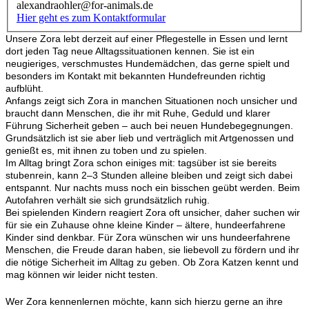
alexandraohler@for-animals.de
Hier geht es zum Kontaktformular
Unsere Zora lebt derzeit auf einer Pflegestelle in Essen und lernt
dort jeden Tag neue Alltagssituationen kennen. Sie ist ein
neugieriges, verschmustes Hundemädchen, das gerne spielt und
besonders im Kontakt mit bekannten Hundefreunden richtig
aufblüht.
Anfangs zeigt sich Zora in manchen Situationen noch unsicher und
braucht dann Menschen, die ihr mit Ruhe, Geduld und klarer
Führung Sicherheit geben – auch bei neuen Hundebegegnungen.
Grundsätzlich ist sie aber lieb und verträglich mit Artgenossen und
genießt es, mit ihnen zu toben und zu spielen.
Im Alltag bringt Zora schon einiges mit: tagsüber ist sie bereits
stubenrein, kann 2–3 Stunden alleine bleiben und zeigt sich dabei
entspannt. Nur nachts muss noch ein bisschen geübt werden. Beim
Autofahren verhält sie sich grundsätzlich ruhig.
Bei spielenden Kindern reagiert Zora oft unsicher, daher suchen wir
für sie ein Zuhause ohne kleine Kinder – ältere, hundeerfahrene
Kinder sind denkbar. Für Zora wünschen wir uns hundeerfahrene
Menschen, die Freude daran haben, sie liebevoll zu fördern und ihr
die nötige Sicherheit im Alltag zu geben. Ob Zora Katzen kennt und
mag können wir leider nicht testen.
Wer Zora kennenlernen möchte, kann sich hierzu gerne an ihre