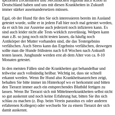
speziellen Zeckenarten und Stechmücken regional auch schon in
Deutschland haben und uns mit diesen Krankheiten in Zukunft
immer stärker auseinandersetzen müssen.
Egal, ob der Hund für den Sie sich interessieren bereits im Ausland
getestet wurde, sollte er in jedem Fall hier noch mal getestet werden,
da er sich bis zur Ausreise auch jederzeit noch infizieren kann. Es
sind auch leider nicht alle Tests wirklich zuverlässig. Welpen kann
man z.B. so jung noch nicht testen lassen, da häufig noch
Antikörper der Mutter vorhanden sind, die das Testergebniss
verfälschen. Auch Stress kann das Ergebniss verfälschen, deswegen
sollte man die Hunde frühstens nach 6-8 Wochen nach Ankunft
testen lassen. Junghunde werden erst ab dem Alter von ca. 8-10
Monaten getestet.
In den meisten Fällen sind die Krankheiten gut behandelbar und
teilweise auch vollständig heilbar. Wichtig ist, dass sie schnell
erkannt werden. Wenn Ihr Hund also Krankheitsanzeichen zeigt,
behalten Sie bitte immer im Hinterkopf wo er herkommt und bitten
den Tierarzt immer auch ein entsprechendes Blutbild fertigen zu
lassen. Wenn Ihr Tierarzt sich mit Mittelmeerkrankheiten selbst nicht
so gut auskennt und noch keine Erfahrung hat, bitten Sie ihn sich
schlau zu machen (z. Bsp. beim Verein parasitus ex oder anderen
erfahrenen Kollegen) oder wechseln Sie zu einem Tierarzt der sich
damit auskennt.