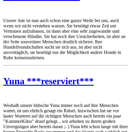
Unsere Jule ist nun auch schon eine ganze Weile bei uns, auch
wenn wir nicht verstehen warum. Sie benötigt etwas Zeit um
Vertrauen aufzubauen, ist dann aber eine sehr zugewandte und
verschmuste Hündin. Sie hat noch ihre Unsicherheiten, ist aber an
der Seite souveräner Menschen deutlich sicherer. Ihre
Hundefreundschaften sucht sie sich aus, ist aber nicht
unverträglich, sie benötigt nur die Möglichkeit andere Hunde in
Ruhe kennenzulernen.
Yuna ***reserviert***
Weshalb unsere hübsche Yuna immer noch auf ihre Menschen
wartet, ist uns ehrlich gesagt ein Rätsel. Inzwischen hat sie vor
lauter Warterei auf die richtigen Menschen auch bereits ein paar
"KummerKilos" drauf gelegt... wir arbeiten zu ihrem großen
Unvergnügen aber bereits daran ;- ) Yuna lebt schon lange mit ihrer
besten Freundin Paula zusammen und das klappt auch wirklich gut,