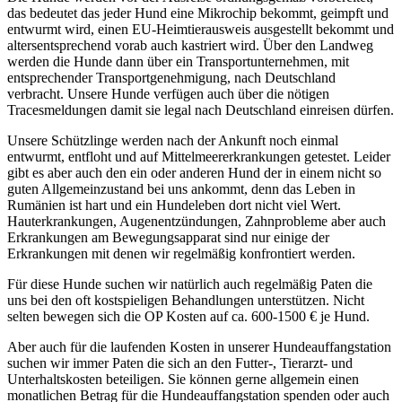
das bedeutet das jeder Hund eine Mikrochip bekommt, geimpft und
entwurmt wird, einen EU-Heimtierausweis ausgestellt bekommt und
altersentsprechend vorab auch kastriert wird. Über den Landweg
werden die Hunde dann über ein Transportunternehmen, mit
entsprechender Transportgenehmigung, nach Deutschland
verbracht. Unsere Hunde verfügen auch über die nötigen
Tracesmeldungen damit sie legal nach Deutschland einreisen dürfen.
Unsere Schützlinge werden nach der Ankunft noch einmal
entwurmt, entfloht und auf Mittelmeererkrankungen getestet. Leider
gibt es aber auch den ein oder anderen Hund der in einem nicht so
guten Allgemeinzustand bei uns ankommt, denn das Leben in
Rumänien ist hart und ein Hundeleben dort nicht viel Wert.
Hauterkrankungen, Augenentzündungen, Zahnprobleme aber auch
Erkrankungen am Bewegungsapparat sind nur einige der
Erkrankungen mit denen wir regelmäßig konfrontiert werden.
Für diese Hunde suchen wir natürlich auch regelmäßig Paten die
uns bei den oft kostspieligen Behandlungen unterstützen. Nicht
selten bewegen sich die OP Kosten auf ca. 600-1500 € je Hund.
Aber auch für die laufenden Kosten in unserer Hundeauffangstation
suchen wir immer Paten die sich an den Futter-, Tierarzt- und
Unterhaltskosten beteiligen. Sie können gerne allgemein einen
monatlichen Betrag für die Hundeauffangstation spenden oder auch