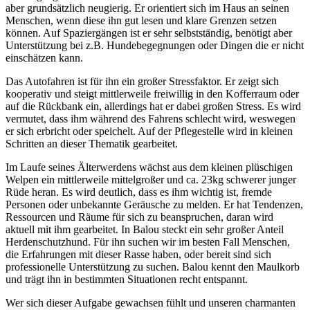
aber grundsätzlich neugierig. Er orientiert sich im Haus an seinen
Menschen, wenn diese ihn gut lesen und klare Grenzen setzen
können. Auf Spaziergängen ist er sehr selbstständig, benötigt aber
Unterstützung bei z.B. Hundebegegnungen oder Dingen die er nicht
einschätzen kann.
Das Autofahren ist für ihn ein großer Stressfaktor. Er zeigt sich
kooperativ und steigt mittlerweile freiwillig in den Kofferraum oder
auf die Rückbank ein, allerdings hat er dabei großen Stress. Es wird
vermutet, dass ihm während des Fahrens schlecht wird, weswegen
er sich erbricht oder speichelt. Auf der Pflegestelle wird in kleinen
Schritten an dieser Thematik gearbeitet.
Im Laufe seines Älterwerdens wächst aus dem kleinen plüschigen
Welpen ein mittlerweile mittelgroßer und ca. 23kg schwerer junger
Rüde heran. Es wird deutlich, dass es ihm wichtig ist, fremde
Personen oder unbekannte Geräusche zu melden. Er hat Tendenzen,
Ressourcen und Räume für sich zu beanspruchen, daran wird
aktuell mit ihm gearbeitet. In Balou steckt ein sehr großer Anteil
Herdenschutzhund. Für ihn suchen wir im besten Fall Menschen,
die Erfahrungen mit dieser Rasse haben, oder bereit sind sich
professionelle Unterstützung zu suchen. Balou kennt den Maulkorb
und trägt ihn in bestimmten Situationen recht entspannt.
Wer sich dieser Aufgabe gewachsen fühlt und unseren charmanten