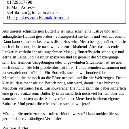
01729317798
E-Mail Adresse:
steffikotzur@for-animals.de
Hier geht es zum Kontaktformular
Aus unserer schüchternen Butterfly ist inzwischen eine lustige und sehr
anhängliche Hündin geworden - vorausgesetzt sie kennt und vertraut einem.
Dann kann sie schon fast etwas distanzlos sein. Menschen gegenüber, die sie
noch nicht kennt, ist sie nach wie vor zurückhaltend. Aber das passende
Leckerlie verleiht ihr oft ungeahnten Mut ;- ) Butterfly geht schon gut und
gerne an Leine und Geschirr spazieren und ist genießt die Spaziergänge
sehr. Bei fremden Umgebungen oder ungewohnten Situationen ist sie aber
noch unsicher. Sie lebt problemlos mit ihren Hundefreunden zusammen und
ist verspielt und fröhlich. Für Butterfly suchen wir hundeerfahrene
Menschen, die sie noch an die Pfote nehmen und ihr die Welt zeigen. Denen
klar ist, dass mehr als ein Besuch nötig sein wird, damit unser hübsches
Mädchen Vertrauen fasst. Ein souveräner Ersthund kann ihr dabei sicherlich
eine große Stütze sein. Butterfly muss sicherlich noch viel lernen, aber das
kann sie am besten an der Seite verlässlicher Menschen in einem eigenen
Zuhause. Und genau diese Menschen suchen wir jetzt!
Möchten Sie mehr zu dieser tollen Hündin wissen? Dann melden Sie sich
gerne bei der zuständigen Vermittlerin.
Weitere Bilder: