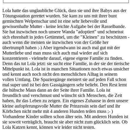
Lola hatte das unglaubliche Glück, dass sie und ihre Babys aus der
Tötungsstation gerettet wurden. Sie kam zu uns mit ihrer bunt
gemischten Welpenschar und ist eine sehr liebevolle und
gewissenhafte Mutter - keine leichte Aufgabe bei der Rasselbande.
Sie hat inzwischen noch unsere Wanda "adoptiert" und schmeisst
sich ehrenhaft in jedes Getümmel, um die "Kleinen" zu beschützen -
auch wenn die meisten sie inzwischen von der Größe her
übertrumpft haben ;-) Aber irgendwann ist auch mal gut mit der
Mutterliebe und man muss sich auch mal wieder auf sich
konzentrieren - vielmehr darauf, eigene eigene Familie zu finden.
Denn das tut Lola jetzt: sie sucht eine Familie, in der sie der tierische
Mittelpunkt ist. Lola ist in manchen Situationen noch etwas unsicher
und kennt auch noch nicht den menschlichen Alltag in seinem
vollen Umfang. Die Spaziergänge meistert sie auf jeden Fall schon
mal super und ist bei den Gassigängern sehr beliebt. Den Rest lernt
die hübsche Maus dann an der Seite ihrer Familie. Lola ist
freundlich und verschmust und wünscht sich Menschen, die Zeit
haben, ihr das Leben zu zeigen. Ein eigenes Zuhause in dem unsere
kleine aufopferungsvolle Mutter die Prinzessin sein darf und ihr
Körbchen nicht mehr mit 4 anderen Hunden teilen muss ;- )
Vorhandene Kinder sollten schon älter sein. Mit anderen Hunden ist
sie soweit verträglich, braucht sie aber nicht zum glücklich sein. Ob
Lola Katzen kennt, können wir leider nicht testen.