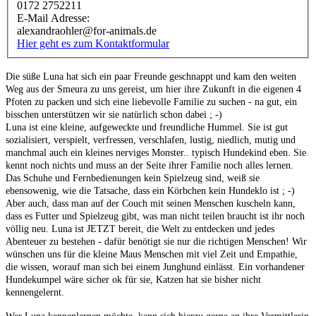
0172 2752211
E-Mail Adresse:
alexandraohler@for-animals.de
Hier geht es zum Kontaktformular
Die süße Luna hat sich ein paar Freunde geschnappt und kam den weiten
Weg aus der Smeura zu uns gereist, um hier ihre Zukunft in die eigenen 4
Pfoten zu packen und sich eine liebevolle Familie zu suchen - na gut, ein
bisschen unterstützen wir sie natürlich schon dabei ; -)
Luna
ist eine kleine, aufgeweckte und freundliche Hummel. Sie ist gut
sozialisiert, verspielt, verfressen, verschlafen, lustig, niedlich, mutig und
manchmal auch ein kleines nerviges Monster.. typisch Hundekind eben. Sie
kennt noch nichts und muss an der Seite ihrer Familie noch alles lernen.
Das Schuhe und Fernbedienungen kein Spielzeug sind, weiß sie
ebensowenig, wie die Tatsache, dass ein Körbchen kein Hundeklo ist ; -)
Aber auch, dass man auf der Couch mit seinen Menschen kuscheln kann,
dass es Futter und Spielzeug gibt, was man nicht teilen braucht ist ihr noch
völlig neu.
Luna
ist JETZT bereit, die Welt zu entdecken und jedes
Abenteuer zu bestehen - dafür benötigt sie nur die richtigen Menschen! Wir
wünschen uns für die kleine Maus Menschen mit viel Zeit und Empathie,
die wissen, worauf man sich bei einem Junghund einlässt. Ein vorhandener
Hundekumpel wäre sicher ok für sie, K
atzen hat sie bisher nicht
kennengelernt.