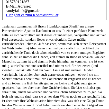
015759121867
E-Mail Adresse:
sandyfalatik@gmx.de
Hier geht es zum Kontaktformular
Tania kam zusammen mit ihrem Hundekollegen Sheriff aus unsere
Partnertierheim Apan in Katalonien zu uns. In einer perfekten Hundewelt
hätte sie sich vermutlich nicht diesen offenherzigen, verspielten und aktiven
Kerl ausgesucht, sondern lieber etwas ebenfalls Galgo-mäßig
zurückhaltendes.. aber so läuft das eben, wenn man sich seinen Reisepartner
bei Wish bestellt ;-) Aber wenn man mal ganz ehrlich ist, profitiert die
zurückhaltende Tania doch schon ziemlich von so einem mutigen Begleiter,
denn so hat sie immer die Chance, erst einmal in Ruhe zu schauen, wie der
Mensch so zu ihm ist und dann in Ruhe hinterher zu kommen. Sie ist eher
ruhig, zurückhaltend und sensibel und nimmt sich für den ersten (und
zweiten) Kontakt alle Zeit der Welt. Tania ist mit anderen Hunden
verträglich, hat es hier aber auch gerne etwas ruhiger - obwohl sie mit
Sheriff durchaus bereit mal ihre Contenance zu vergessen und zu rennen
und zu toben. Sie läuft bereits gut an der Leine und geht auch gerne
spazieren, hat hier aber noch ihre Unsicherheiten. Sie lässt sich aber gut
darauf ein, einem souveränen und verlässlichem Menschen zu folgen. So
froh wir und sie sind, dass sie es vor dem Winter noch zu uns geschafft hat,
ist aber auch ihre Wohnsituation hier nicht das, was sich eine Galgo-Dame
für den Winter wünscht. Viel lieber würde sie aber bei echten Galgo-Fans